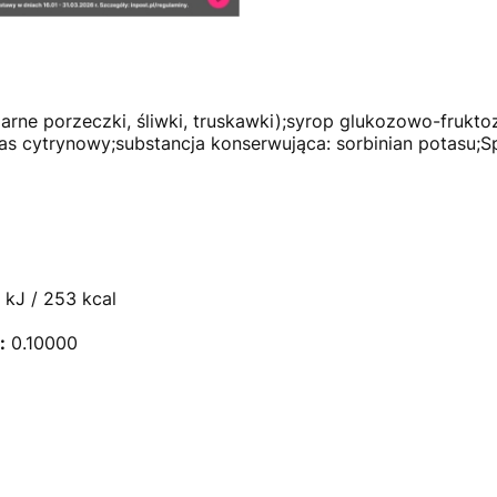
arne porzeczki, śliwki, truskawki);syrop glukozowo-frukto
as cytrynowy;substancja konserwująca: sorbinian potasu;
kJ / 253 kcal
:
0.10000