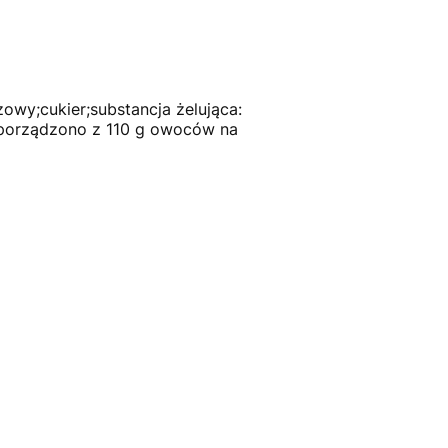
zowy;cukier;substancja żelująca:
Sporządzono z 110 g owoców na