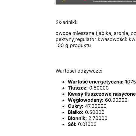
Składniki:
owoce mieszane (jabłka, aronie, cz
pektyny;regulator kwasowości: kw
100 g produktu
Wartości odżywcze:
Wartość energetyczna:
1075 
Tłuszcz:
0.50000
Kwasy tłuszczowe nasycone
Węglowodany:
60.00000
Cukry:
47.00000
Białko:
0.50000
Błonnik:
2.70000
Sól:
0.01000