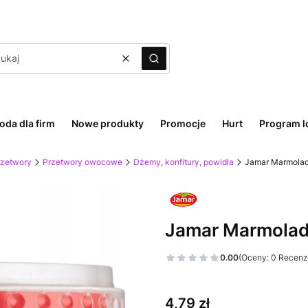
Wyczyść
Szukaj
oda dla firm
Nowe produkty
Promocje
Hurt
Program l
rzetwory
Przetwory owocowe
Dżemy, konfitury, powidła
Jamar Marmola
Jamar Marmolad
0.00
(Oceny: 0 Recenzj
Cena
4,79 zł