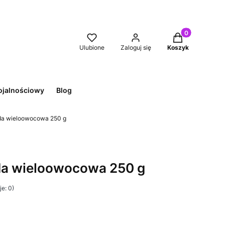
Produkty w kos
Ulubione
Zaloguj się
Koszyk
ojalnościowy
Blog
da wieloowocowa 250 g
a wieloowocowa 250 g
e: 0)