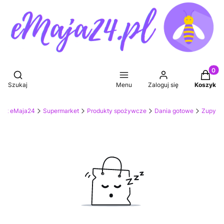
Produkt
Otwórz wyszukiwarkę
Szukaj
Menu
Zaloguj się
Koszyk
ket eMaja24
Supermarket
Produkty spożywcze
Dania gotowe
Zupy