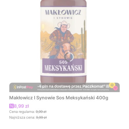
Makłowicz I Synowie Sos Meksykański 400g
Cena promocyjna
8,99 zł
Cena regularna:
9,99 zł
Najniższa cena:
9,99 zł