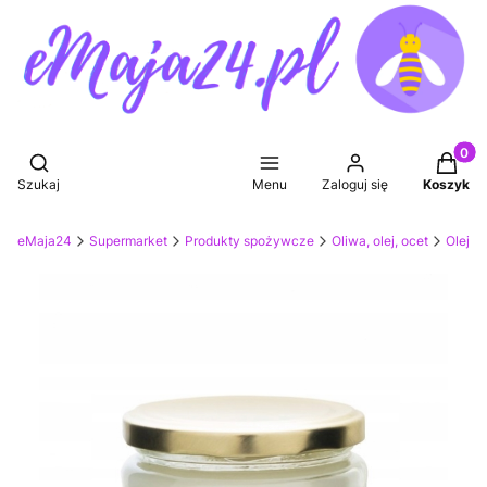
Produkt
Otwórz wyszukiwarkę
Szukaj
Menu
Zaloguj się
Koszyk
ket eMaja24
Supermarket
Produkty spożywcze
Oliwa, olej, ocet
Olej