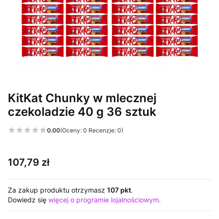
KitKat Chunky w mlecznej
czekoladzie 40 g 36 sztuk
0.00
(Oceny: 0 Recenzje: 0)
Cena
107,79 zł
Za zakup produktu otrzymasz
107 pkt
.
Dowiedz się
więcej o programie lojalnościowym.