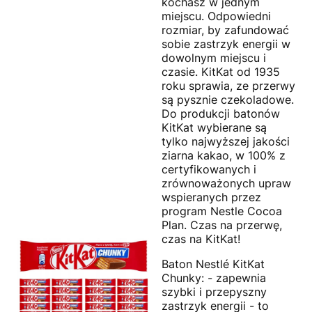
kochasz w jednym
miejscu. Odpowiedni
rozmiar, by zafundować
sobie zastrzyk energii w
dowolnym miejscu i
czasie. KitKat od 1935
roku sprawia, ze przerwy
są pysznie czekoladowe.
Do produkcji batonów
KitKat wybierane są
tylko najwyższej jakości
ziarna kakao, w 100% z
certyfikowanych i
zrównoważonych upraw
wspieranych przez
program Nestle Cocoa
Plan. Czas na przerwę,
czas na KitKat!
Baton Nestlé KitKat
Chunky: - zapewnia
szybki i przepyszny
zastrzyk energii - to