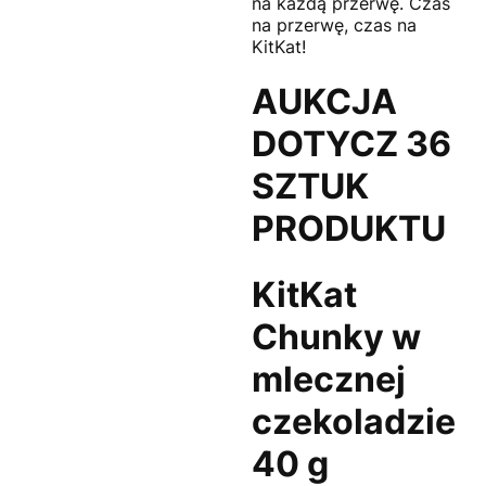
na każdą przerwę. Czas
na przerwę, czas na
KitKat!
AUKCJA
DOTYCZ 36
SZTUK
PRODUKTU
KitKat
Chunky w
mlecznej
czekoladzie
40 g