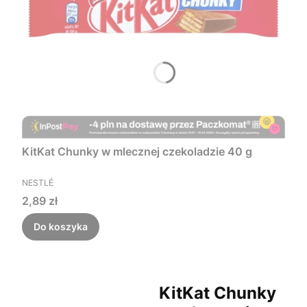
KitKat Chunky w mlecznej czekoladzie 40 g
PRODUCENT
NESTLÉ
Cena
2,89 zł
Do koszyka
KitKat Chunky