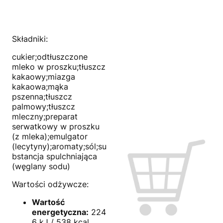
Składniki:
cukier;odtłuszczone
mleko w proszku;tłuszcz
kakaowy;miazga
kakaowa;mąka
pszenna;tłuszcz
palmowy;tłuszcz
mleczny;preparat
serwatkowy w proszku
(z mleka);emulgator
(lecytyny);aromaty;sól;su
bstancja spulchniająca
(węglany sodu)
Wartości odżywcze:
Wartość
energetyczna:
224
6 kJ / 538 kcal