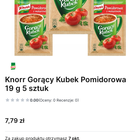
Knorr Gorący Kubek Pomidorowa
19 g 5 sztuk
0.00
(Oceny: 0 Recenzje: 0)
Cena
7,79 zł
Za zakup produktu otrzymasz
7 pkt
.