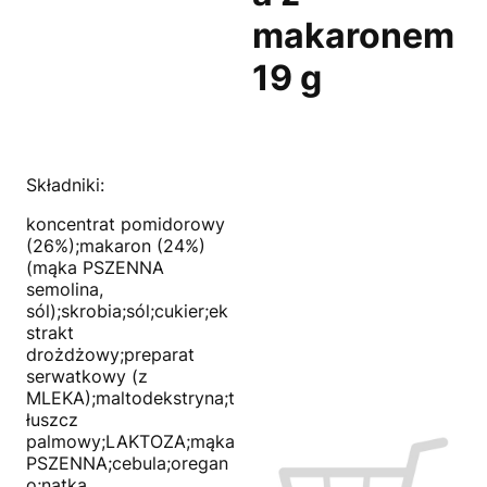
makaronem
19 g
Składniki:
koncentrat pomidorowy
(26%);makaron (24%)
(mąka PSZENNA
semolina,
sól);skrobia;sól;cukier;ek
strakt
drożdżowy;preparat
serwatkowy (z
MLEKA);maltodekstryna;t
łuszcz
palmowy;LAKTOZA;mąka
PSZENNA;cebula;oregan
o;natka