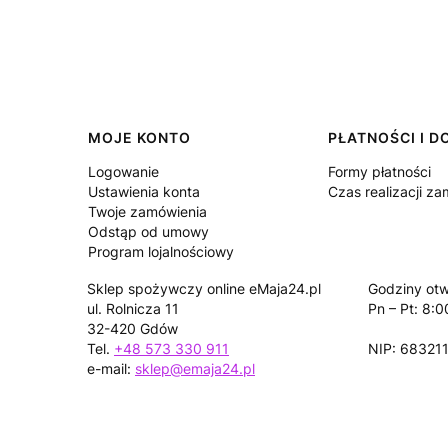
Linki w stopce
MOJE KONTO
PŁATNOŚCI I 
Logowanie
Formy płatności
Ustawienia konta
Czas realizacji z
Twoje zamówienia
Odstąp od umowy
Program lojalnościowy
Sklep spożywczy online eMaja24.pl
Godziny otw
ul. Rolnicza 11
Pn – Pt: 8:0
32-420 Gdów
Tel.
+48 573 330 911
NIP: 68321
e-mail:
sklep@emaja24.pl