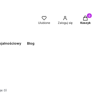
Produkty w kos
Ulubione
Zaloguj się
Koszyk
ojalnościowy
Blog
e: 0)