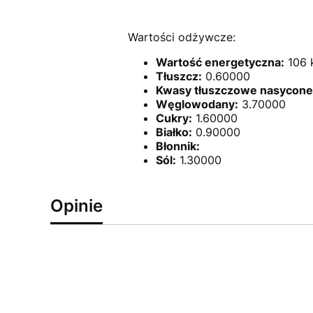
Wartości odżywcze:
Wartość energetyczna:
106 k
Tłuszcz:
0.60000
Kwasy tłuszczowe nasycone
Węglowodany:
3.70000
Cukry:
1.60000
Białko:
0.90000
Błonnik:
Sól:
1.30000
Opinie