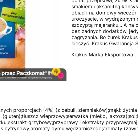
od lat przepisowi, żurek K
smakiem i aksamitną konsyst
obiad i na domowy wieczór 
uroczyście, w wydrążonym ch
szczyptą majeranku... A na 
bez żadnych dodatków, jed
zagryzania. Bo żurek Krakus
cieszyć. Krakus Gwarancja
Krakus Marka Eksportowa
ch proporcjach (4%) (z cebuli, ziemniaków);mąki: żytnia 
) (gluten);tłuszcz wieprzowy;serwatka (mleko, laktoza);sól;
ku;ekstrakt grzybowy;przyprawy i ekstrakty przypraw;maj
 cytrynowy;aromaty dymu wędzarniczego;aromaty (zawiera