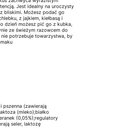
rakus zachwyca wyrazistym
encją. Jest idealny na uroczysty
z bliskimi. Możesz podać go
lebku, z jajkiem, kiełbasą i
co dzień możesz pić go z kubka,
ynie ze świeżym razowcem do
 nie potrzebuje towarzystwa, by
 Smaku
i pszenna (zawierają
laktoza (mleko);białko
eranek (0,05%);regulatory
ją seler, laktozę