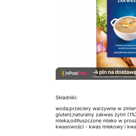
Składniki:
woda;przeciery warzywne w zmienny
gluten);naturalny zakwas żytni (1%
mleka;odtłuszczone mleko w prosz
kwasowości - kwas mlekowy i kwas