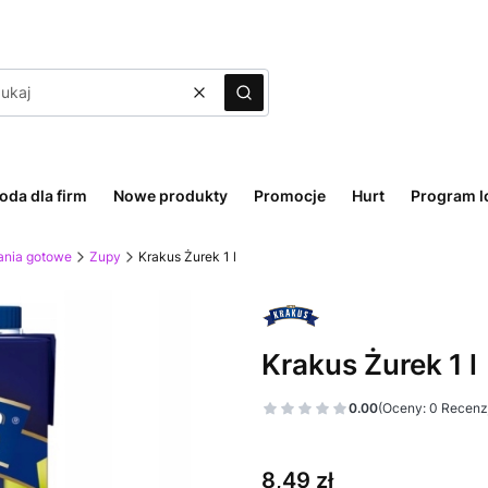
Wyczyść
Szukaj
oda dla firm
Nowe produkty
Promocje
Hurt
Program l
ania gotowe
Zupy
Krakus Żurek 1 l
Krakus Żurek 1 l
0.00
(Oceny: 0 Recenzj
Cena
8,49 zł