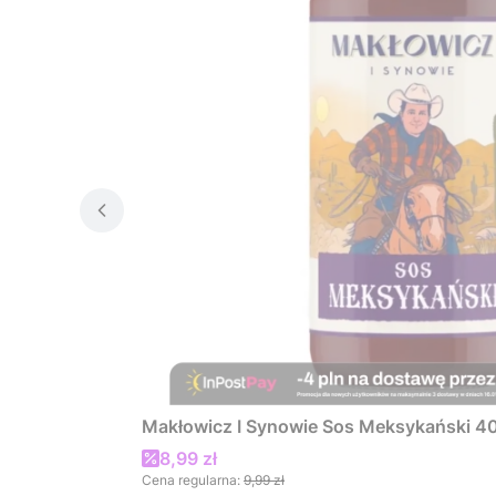
Makłowicz I Synowie Sos Meksykański 4
Cena promocyjna
8,99 zł
Cena regularna:
9,99 zł