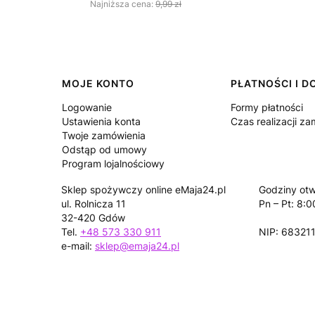
Najniższa cena:
9,99 zł
Linki w stopce
MOJE KONTO
PŁATNOŚCI I 
Logowanie
Formy płatności
Ustawienia konta
Czas realizacji z
Twoje zamówienia
Odstąp od umowy
Program lojalnościowy
Sklep spożywczy online eMaja24.pl
Godziny otw
ul. Rolnicza 11
Pn – Pt: 8:0
32-420 Gdów
Tel.
+48 573 330 911
NIP: 68321
e-mail:
sklep@emaja24.pl