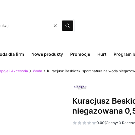
Wyczyść
Szukaj
oda dla firm
Nowe produkty
Promocje
Hurt
Program l
poje i Akcesoria
Woda
Kuracjusz Beskidzki sport naturalna woda niegazow
Kuracjusz Beski
niegazowana 0,5
0.00
(Oceny: 0 Recenzj