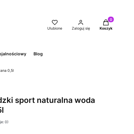
Produkty w kos
Ulubione
Zaloguj się
Koszyk
ojalnościowy
Blog
ana 0,5l
dzki sport naturalna woda
l
e: 0)