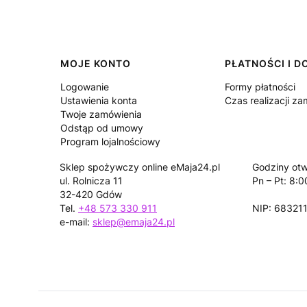
Linki w stopce
MOJE KONTO
PŁATNOŚCI I 
Logowanie
Formy płatności
Ustawienia konta
Czas realizacji z
Twoje zamówienia
Odstąp od umowy
Program lojalnościowy
Sklep spożywczy online eMaja24.pl
Godziny otw
ul. Rolnicza 11
Pn – Pt: 8:0
32-420 Gdów
Tel.
+48 573 330 911
NIP: 68321
e-mail:
sklep@emaja24.pl