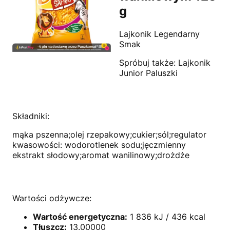
g
Lajkonik Legendarny
Smak
Spróbuj także: Lajkonik
Junior Paluszki
Składniki:
mąka pszenna;olej rzepakowy;cukier;sól;regulator
kwasowości: wodorotlenek sodu;jęczmienny
ekstrakt słodowy;aromat wanilinowy;drożdże
Wartości odżywcze:
Wartość energetyczna:
1 836 kJ / 436 kcal
Tłuszcz:
13.00000