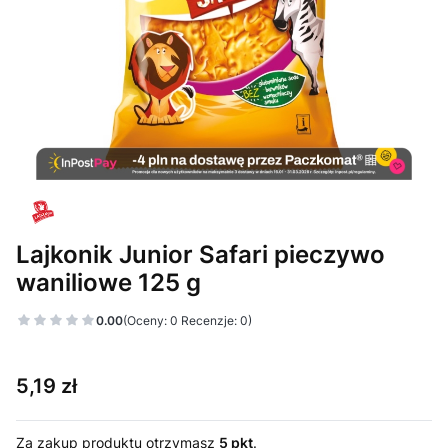
Lajkonik Junior Safari pieczywo
waniliowe 125 g
0.00
(Oceny: 0 Recenzje: 0)
Cena
5,19 zł
Za zakup produktu otrzymasz
5 pkt
.