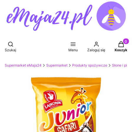
Produkt
Otwórz wyszukiwarkę
Szukaj
Menu
Zaloguj się
Koszyk
Supermarket eMaja24
Supermarket
Produkty spożywcze
Słone i pik