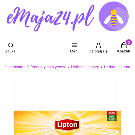
Produkt
Otwórz wyszukiwarkę
Szukaj
Menu
Zaloguj się
Koszyk
Supermarket
Produkty spożywcze
Herbata i napary
Herbata czarna