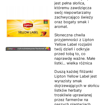
jest pełna słońca,
któremu zawdzięcza
swój niepowtarzalny
zachwycająco świeży
oraz bogaty smak i
aromat.
Słoneczna chwila
przyjemności z Lipton
Yellow Label rozjaśni
twój dzień i odkryje
przed tobą to, co
naprawdę ważne. Małe
listki... wielka różnica
Duszą każdej filiżanki
Lipton Yellow Label jest
wyrazisty smak
dojrzewających w słońcu
listków herbaty
troskliwie uprawianej
przez farmerów na
naszych plantacjach.