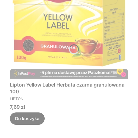
Lipton Yellow Label Herbata czarna granulowana
100
PRODUCENT
LIPTON
Cena
7,69 zł
Do koszyka