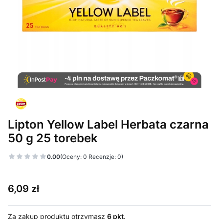
Lipton Yellow Label Herbata czarna
50 g 25 torebek
0.00
(Oceny: 0 Recenzje: 0)
Cena
6,09 zł
Za zakup produktu otrzymasz
6 pkt
.