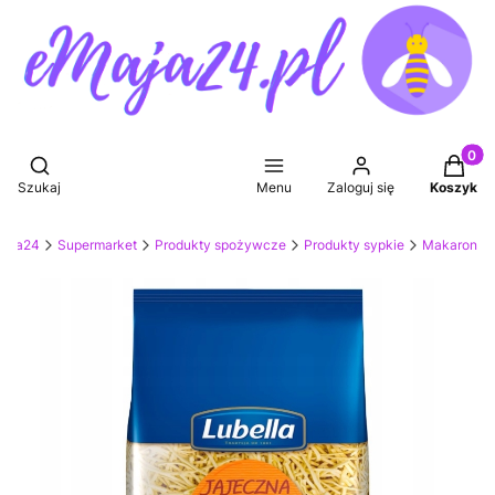
Produkt
Otwórz wyszukiwarkę
Szukaj
Menu
Zaloguj się
Koszyk
Maja24
Supermarket
Produkty spożywcze
Produkty sypkie
Makaron