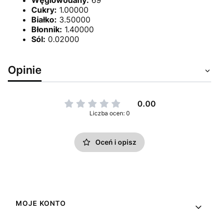
Węglowodany:
69
Cukry:
1.00000
Białko:
3.50000
Błonnik:
1.40000
Sól:
0.02000
Opinie
0.00
Liczba ocen: 0
Oceń i opisz
Linki w stopce
MOJE KONTO