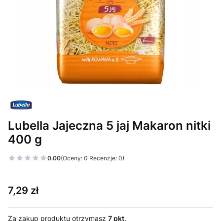
Lubella Jajeczna 5 jaj Makaron nitki
400 g
0.00
(Oceny: 0 Recenzje: 0)
Cena
7,29 zł
Za zakup produktu otrzymasz
7 pkt
.