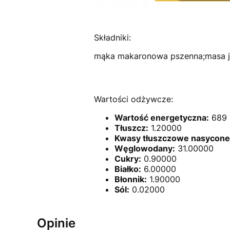
Składniki:
mąka makaronowa pszenna;masa j
Wartości odżywcze:
Wartość energetyczna:
689 k
Tłuszcz:
1.20000
Kwasy tłuszczowe nasycone
Węglowodany:
31.00000
Cukry:
0.90000
Białko:
6.00000
Błonnik:
1.90000
Sól:
0.02000
Opinie