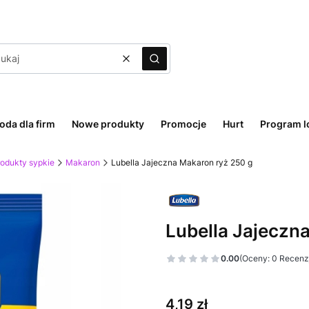
Wyczyść
Szukaj
oda dla firm
Nowe produkty
Promocje
Hurt
Program l
rodukty sypkie
Makaron
Lubella Jajeczna Makaron ryż 250 g
Lubella Jajeczn
0.00
(Oceny: 0 Recenzj
Cena
4,19 zł