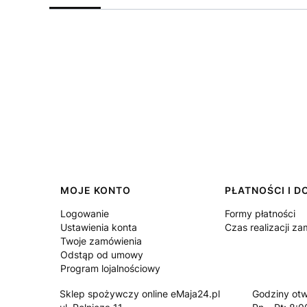
Linki w stopce
MOJE KONTO
PŁATNOŚCI I 
Logowanie
Formy płatności
Ustawienia konta
Czas realizacji z
Twoje zamówienia
Odstąp od umowy
Program lojalnościowy
Sklep spożywczy online eMaja24.pl
Godziny otw