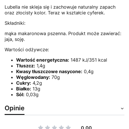
Lubella nie skleja się i zachowuje naturalny zapach
oraz złocisty kolor. Teraz w kształcie cyferek.
Składniki:
mąka makaronowa pszenna. Produkt może zawierać:
jaja, soję.
Wartości odżywcze:
Wartość energetyczna:
1487 kJ/351 kcal
Tłuszcz:
1,4g
Kwasy tłuszczowe nasycone:
0,4g
Węglowodany:
70g
Cukry:
4,2g
Białko:
13g
Sól:
0,03g
Opinie
0.00