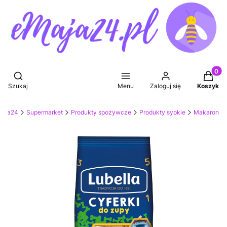
Produkt
Otwórz wyszukiwarkę
Szukaj
Menu
Zaloguj się
Koszyk
Maja24
Supermarket
Produkty spożywcze
Produkty sypkie
Makaron