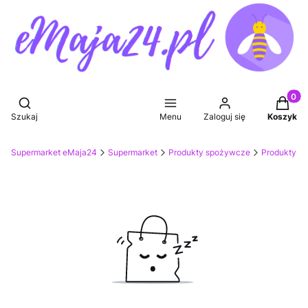
Produkt
Otwórz wyszukiwarkę
Szukaj
Menu
Zaloguj się
Koszyk
Supermarket eMaja24
Supermarket
Produkty spożywcze
Produkty do