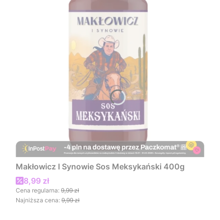
Makłowicz I Synowie Sos Meksykański 400g
Cena promocyjna
8,99 zł
Cena regularna:
9,99 zł
Najniższa cena:
9,99 zł