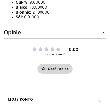
Cukry:
9.00000
Białko:
18.00000
Błonnik:
21.00000
Sól:
0.01000
Opinie
0.00
Liczba ocen: 0
Oceń i opisz
Linki w stopce
MOJE KONTO