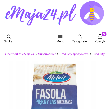
Produkt
Otwórz wyszukiwarkę
Szukaj
Menu
Zaloguj się
Koszyk
Supermarket eMaja24
Supermarket
Produkty spożywcze
Produkty sy