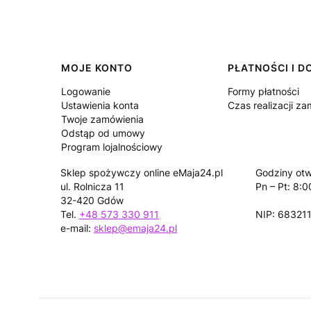
Linki w stopce
MOJE KONTO
PŁATNOŚCI I 
Logowanie
Formy płatności
Ustawienia konta
Czas realizacji z
Twoje zamówienia
Odstąp od umowy
Program lojalnościowy
Sklep spożywczy online eMaja24.pl
Godziny otw
ul. Rolnicza 11
Pn – Pt: 8:0
32-420 Gdów
Tel.
+48 573 330 911
NIP: 68321
e-mail:
sklep@emaja24.pl