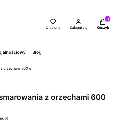
Produkty w kos
Ulubione
Zaloguj się
Koszyk
ojalnościowy
Blog
 z orzechami 600 g
 smarowania z orzechami 600
e: 0)