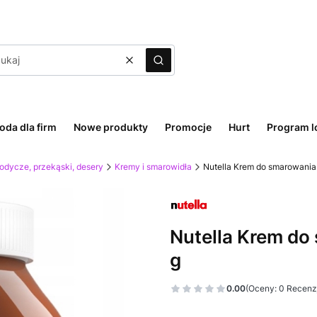
Wyczyść
Szukaj
oda dla firm
Nowe produkty
Promocje
Hurt
Program l
odycze, przekąski, desery
Kremy i smarowidła
Nutella Krem do smarowania
Nutella Krem do
g
0.00
(Oceny: 0 Recenzj