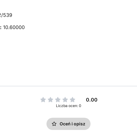
/539
:
10.60000
0.00
Liczba ocen: 0
Oceń i opisz