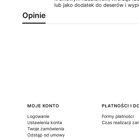
lub jako dodatek do deserów i wyp
Opinie
Linki w stopce
MOJE KONTO
PŁATNOŚCI I 
Logowanie
Formy płatności
Ustawienia konta
Czas realizacji z
Twoje zamówienia
Odstąp od umowy