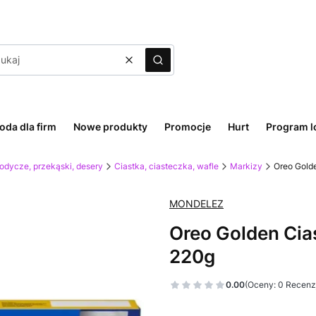
Wyczyść
Szukaj
oda dla firm
Nowe produkty
Promocje
Hurt
Program l
odycze, przekąski, desery
Ciastka, ciasteczka, wafle
Markizy
Oreo Gold
MONDELEZ
Oreo Golden Cia
220g
0.00
(Oceny: 0 Recenzj