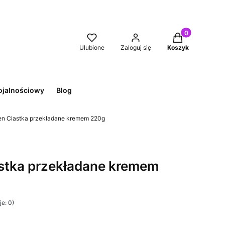
Produkty w kos
Ulubione
Zaloguj się
Koszyk
ojalnościowy
Blog
en Ciastka przekładane kremem 220g
stka przekładane kremem
e: 0)