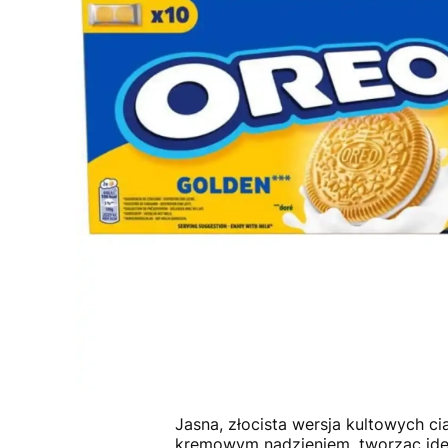
Jasna, złocista wersja kultowych c
kremowym nadzieniem, tworząc ideal