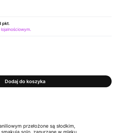
8 pkt
.
 lojalnościowym.
Dodaj do koszyka
aniliowym przełożone są słodkim,
e smakują solo, zanurzane w mleku