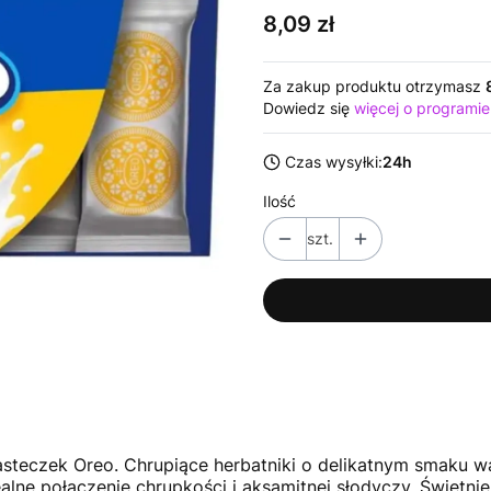
Cena
8,09 zł
Za zakup produktu otrzymasz
Dowiedz się
więcej o programie
Czas wysyłki:
24h
Ilość
szt.
iasteczek Oreo. Chrupiące herbatniki o delikatnym smaku w
ne połączenie chrupkości i aksamitnej słodyczy. Świetni