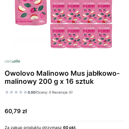
Owolovo Malinowo Mus jabłkowo-
malinowy 200 g x 16 sztuk
0.00
(Oceny: 0 Recenzje: 0)
Cena
60,79 zł
Za zakup produktu otrzymasz
60 pkt
.