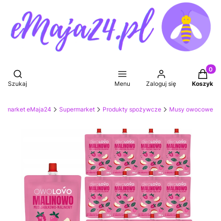
Produkt
Otwórz wyszukiwarkę
Szukaj
Menu
Zaloguj się
Koszyk
ermarket eMaja24
Supermarket
Produkty spożywcze
Musy owocowe