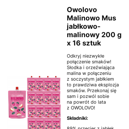
Owolovo
Malinowo Mus
jabłkowo-
malinowy 200 g
x 16 sztuk
Odkryj niezwykłe
połączenie smaków!
Słodka i orzeźwiająca
malina w połączeniu
z soczystym jabłkiem
to prawdziwa eksplozja
smaków. Przekonaj się
sam i pozwól sobie
na powrót do lata
z OWOLOVO!
Składniki:
89% przecier z jabłek,