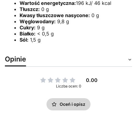
Wartość energetyczna:
196 kJ/ 46 kcal
Tłuszcz:
0 g
Kwasy tłuszczowe nasycone:
0 g
Węglowodany:
9,8 g
Cukry:
9 g
Białko:
< 0,5 g
Sól:
1,5 g
Opinie
0.00
Liczba ocen: 0
Oceń i opisz