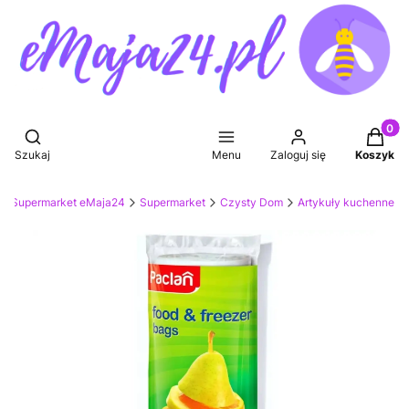
Produkt
Otwórz wyszukiwarkę
Szukaj
Menu
Zaloguj się
Koszyk
Supermarket eMaja24
Supermarket
Czysty Dom
Artykuły kuchenne