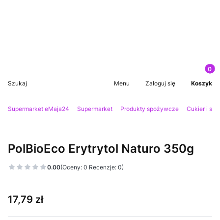
Produkt
Otwórz wyszukiwarkę
Szukaj
Menu
Zaloguj się
Koszyk
Supermarket eMaja24
Supermarket
Produkty spożywcze
Cukier i su
PolBioEco Erytrytol Naturo 350g
0.00
(Oceny: 0 Recenzje: 0)
Cena
17,79 zł