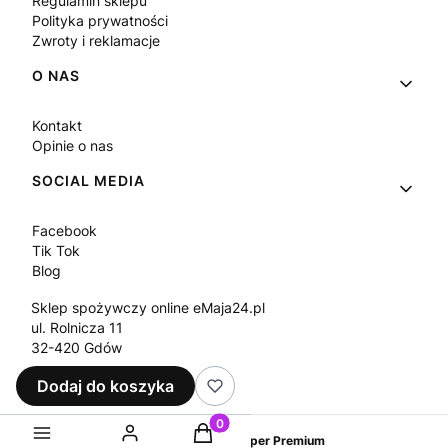
Regulamin sklepu
Polityka prywatności
Zwroty i reklamacje
O NAS
Kontakt
Opinie o nas
SOCIAL MEDIA
Facebook
Tik Tok
Blog
Sklep spożywczy online eMaja24.pl
ul. Rolnicza 11
32-420 Gdów
Tel.
+48 573 330 911
Dodaj do koszyka
e-mail:
sklep@emaja24.pl
Produkty w koszyku: 0. Zobacz sz
Sklep internetowy
Shoper Premium