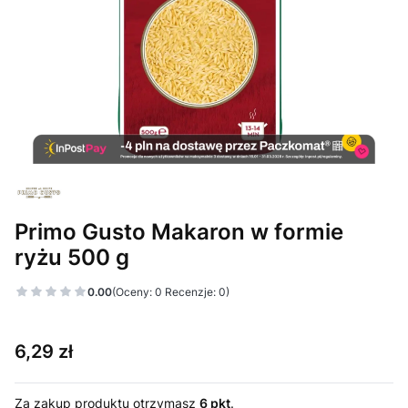
Primo Gusto Makaron w formie
ryżu 500 g
0.00
(Oceny: 0 Recenzje: 0)
Cena
6,29 zł
Za zakup produktu otrzymasz
6 pkt
.