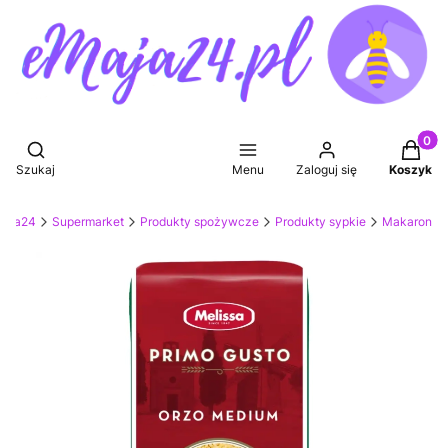
Produkt
Otwórz wyszukiwarkę
Szukaj
Menu
Zaloguj się
Koszyk
Maja24
Supermarket
Produkty spożywcze
Produkty sypkie
Makaron