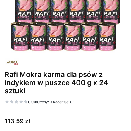
Rafi Mokra karma dla psów z
indykiem w puszce 400 g x 24
sztuki
0.00
(Oceny: 0 Recenzje: 0)
Cena
113,59 zł