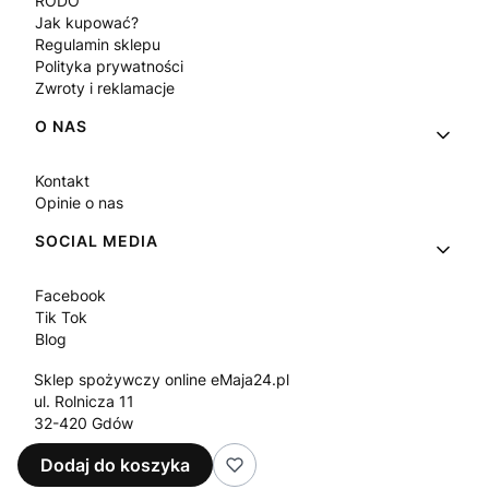
RODO
Jak kupować?
Regulamin sklepu
Polityka prywatności
Zwroty i reklamacje
O NAS
Kontakt
Opinie o nas
SOCIAL MEDIA
Facebook
Tik Tok
Blog
Sklep spożywczy online eMaja24.pl
ul. Rolnicza 11
32-420 Gdów
Tel.
+48 573 330 911
Dodaj do koszyka
e-mail:
sklep@emaja24.pl