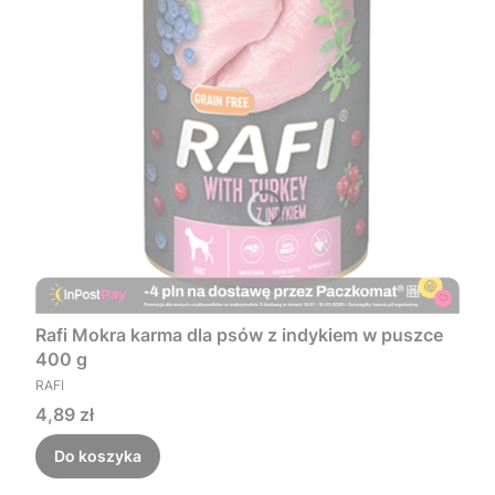
Rafi Mokra karma dla psów z indykiem w puszce
400 g
PRODUCENT
RAFI
Cena
4,89 zł
Do koszyka