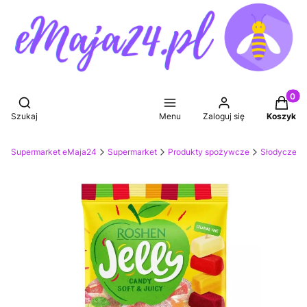
Produkt
Otwórz wyszukiwarkę
Szukaj
Menu
Zaloguj się
Koszyk
Supermarket eMaja24
Supermarket
Produkty spożywcze
Słodycze, p