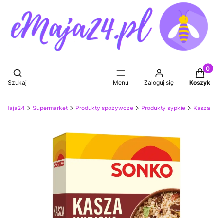
Produkt
Otwórz wyszukiwarkę
Szukaj
Menu
Zaloguj się
Koszyk
 eMaja24
Supermarket
Produkty spożywcze
Produkty sypkie
Kasza