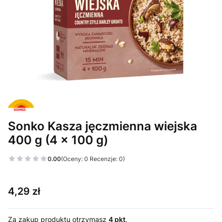
Sonko Kasza jęczmienna wiejska
400 g (4 x 100 g)
0.00
(Oceny: 0 Recenzje: 0)
Cena
4,29 zł
Za zakup produktu otrzymasz
4 pkt
.