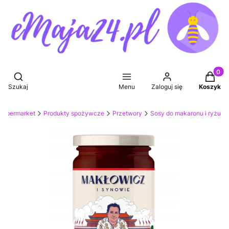
Produkt
Otwórz wyszukiwarkę
Szukaj
Menu
Zaloguj się
Koszyk
Supermarket
Produkty spożywcze
Przetwory
Sosy do makaronu i ryżu