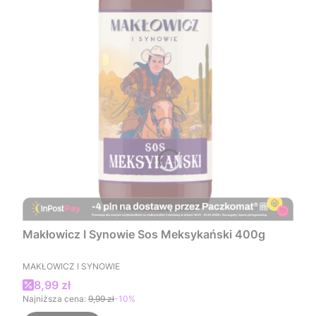
Makłowicz I Synowie Sos Meksykański 400g
PRODUCENT
MAKŁOWICZ I SYNOWIE
Cena promocyjna
8,99 zł
Najniższa cena:
9,99 zł
-10%