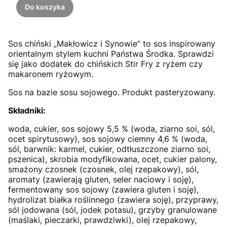
Do koszyka
Sos chiński „Makłowicz i Synowie” to sos inspirowany
orientalnym stylem kuchni Państwa Środka. Sprawdzi
się jako dodatek do chińskich Stir Fry z ryżem czy
makaronem ryżowym.
Sos na bazie sosu sojowego. Produkt pasteryzowany.
Składniki:
woda, cukier, sos sojowy 5,5 % (woda, ziarno soi, sól,
ocet spirytusowy), sos sojowy ciemny 4,6 % (woda,
sól, barwnik: karmel, cukier, odtłuszczone ziarno soi,
pszenica), skrobia modyfikowana, ocet, cukier palony,
smażony czosnek (czosnek, olej rzepakowy), sól,
aromaty (zawierają gluten, seler naciowy i soję),
fermentowany sos sojowy (zawiera gluten i soję),
hydrolizat białka roślinnego (zawiera soję), przyprawy,
sól jodowana (sól, jodek potasu), grzyby granulowane
(maślaki, pieczarki, prawdziwki), olej rzepakowy,