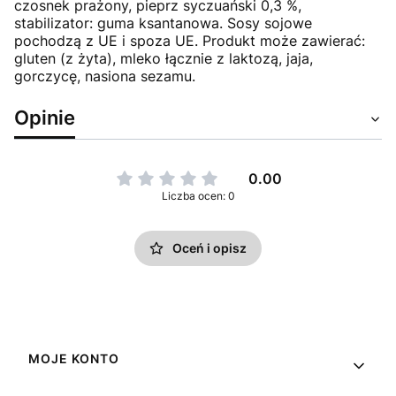
czosnek prażony, pieprz syczuański 0,3 %,
stabilizator: guma ksantanowa. Sosy sojowe
pochodzą z UE i spoza UE. Produkt może zawierać:
gluten (z żyta), mleko łącznie z laktozą, jaja,
gorczycę, nasiona sezamu.
Opinie
0.00
Liczba ocen: 0
Oceń i opisz
Linki w stopce
MOJE KONTO