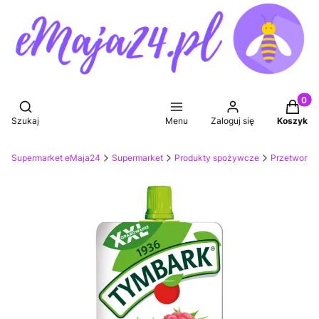
Produkt
Otwórz wyszukiwarkę
Szukaj
Menu
Zaloguj się
Koszyk
Supermarket eMaja24
Supermarket
Produkty spożywcze
Przetwory