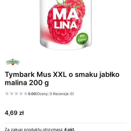
Tymbark Mus XXL o smaku jabłko
malina 200 g
0.00
(Oceny: 0 Recenzje: 0)
Cena
4,69 zł
Za zakup produktu otrzymasz
4 pkt
.