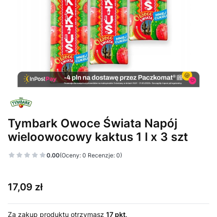
Tymbark Owoce Świata Napój
wieloowocowy kaktus 1 l x 3 szt
0.00
(Oceny: 0 Recenzje: 0)
Cena
17,09 zł
Za zakup produktu otrzymasz
17 pkt
.