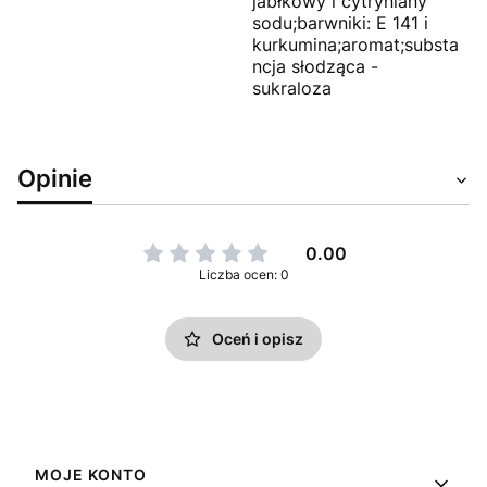
jabłkowy i cytryniany
sodu;barwniki: E 141 i
kurkumina;aromat;substa
ncja słodząca -
sukraloza
Opinie
0.00
Liczba ocen: 0
Oceń i opisz
Linki w stopce
MOJE KONTO