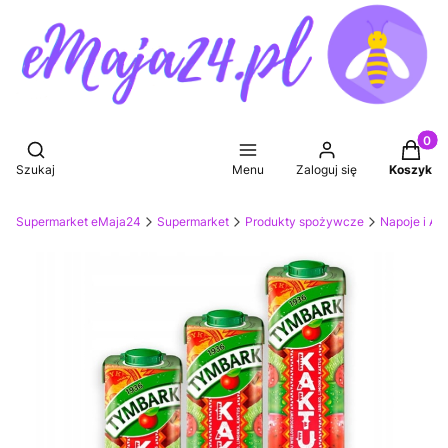
Produkt
Otwórz wyszukiwarkę
Szukaj
Menu
Zaloguj się
Koszyk
Supermarket eMaja24
Supermarket
Produkty spożywcze
Napoje i Ak