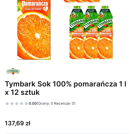
Tymbark Sok 100% pomarańcza 1 l
x 12 sztuk
0.00
(Oceny: 0 Recenzje: 0)
Cena
137,69 zł