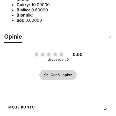
Cukry:
10.00000
Białko:
0.60000
Błonnik:
Sól:
0.00000
Opinie
0.00
Liczba ocen: 0
Oceń i opisz
Linki w stopce
MOJE KONTO