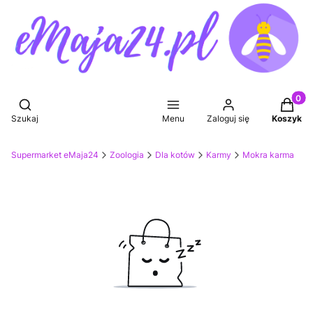
Produkt
Otwórz wyszukiwarkę
Szukaj
Menu
Zaloguj się
Koszyk
Supermarket eMaja24
Zoologia
Dla kotów
Karmy
Mokra karma