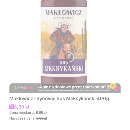
Makłowicz I Synowie Sos Meksykański 400g
Cena promocyjna
8,99 zł
Cena regularna:
9,99 zł
Najniższa cena:
9,99 zł