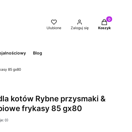
Produkty w kos
Ulubione
Zaloguj się
Koszyk
ojalnościowy
Blog
kasy 85 gx80
la kotów Rybne przysmaki &
obiowe frykasy 85 gx80
e: 0)