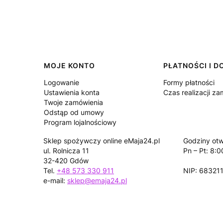
Linki w stopce
MOJE KONTO
PŁATNOŚCI I 
Logowanie
Formy płatności
Ustawienia konta
Czas realizacji z
Twoje zamówienia
Odstąp od umowy
Program lojalnościowy
Sklep spożywczy online eMaja24.pl
Godziny otw
ul. Rolnicza 11
Pn – Pt: 8:0
32-420 Gdów
Tel.
+48 573 330 911
NIP: 68321
e-mail:
sklep@emaja24.pl