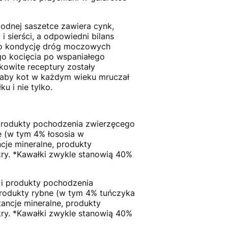
dnej saszetce zawiera cynk,
i sierści, a odpowiedni bilans
o kondycję dróg moczowych
go kocięcia po wspaniałego
kowite receptury zostały
 aby kot w każdym wieku mruczał
u i nie tylko.
i produkty pochodzenia zwierzęcego
e (w tym 4% łososia w
cje mineralne, produkty
kry. *Kawałki zwykle stanowią 40%
 i produkty pochodzenia
produkty rybne (w tym 4% tuńczyka
ancje mineralne, produkty
kry. *Kawałki zwykle stanowią 40%