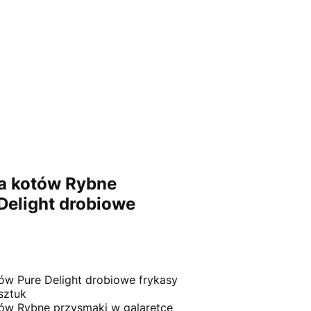
a kotów Rybne
Delight drobiowe
ów Pure Delight drobiowe frykasy
sztuk
ów Rybne przysmaki w galaretce