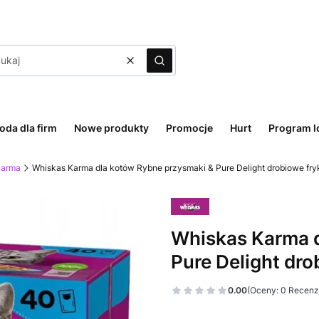
Wyczyść
Szukaj
oda dla firm
Nowe produkty
Promocje
Hurt
Program l
karma
Whiskas Karma dla kotów Rybne przysmaki & Pure Delight drobiowe fry
Whiskas Karma d
Pure Delight dr
0.00
(Oceny: 0 Recenzj