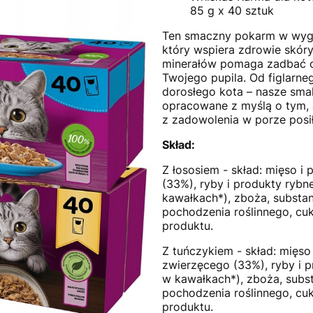
85 g x 40 sztuk
Ten smaczny pokarm w wygo
który wspiera zdrowie skóry 
minerałów pomaga zadbać 
Twojego pupila. Od figlarne
dorosłego kota – nasze sma
opracowane z myślą o tym,
z zadowolenia w porze posiłk
Skład:
Z łososiem - skład: mięso 
(33%), ryby i produkty rybn
kawałkach*), zboża, substan
pochodzenia roślinnego, cu
produktu.
Z tuńczykiem - skład: mięso
zwierzęcego (33%), ryby i 
w kawałkach*), zboża, subst
pochodzenia roślinnego, cu
produktu.