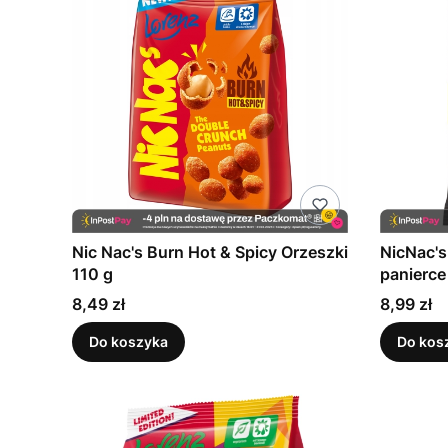
Nic Nac's Burn Hot & Spicy Orzeszki
NicNac's
110 g
panierce
Cena
Cena
8,49 zł
8,99 zł
Do koszyka
Do kos