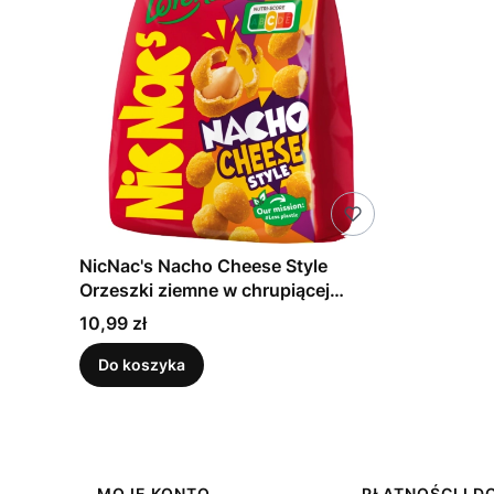
NicNac's Nacho Cheese Style
Orzeszki ziemne w chrupiącej
panierce 110 g
Cena
10,99 zł
Do koszyka
MOJE KONTO
PŁATNOŚCI I 