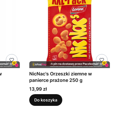
w
NicNac's Orzeszki ziemne w
panierce prażone 250 g
Cena
13,99 zł
Do koszyka