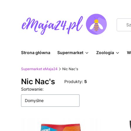
Strona główna
Supermarket
Zoologia
W
Supermarket eMaja24
Nic Nac's
Nic Nac's
Produkty:
5
Lista produktów
Sortowanie:
Domyślne