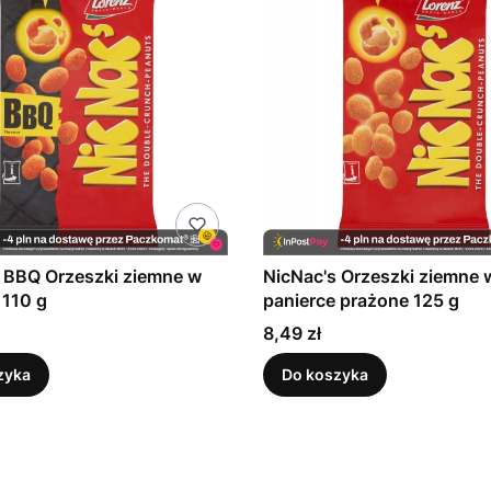
 BBQ Orzeszki ziemne w
NicNac's Orzeszki ziemne 
 110 g
panierce prażone 125 g
Cena
8,49 zł
zyka
Do koszyka