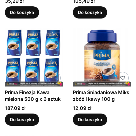
Cena
Cena
35,29 zł
105,49 zł
Do koszyka
Do koszyka
Prima Finezja Kawa
Prima Śniadaniowa Miks
mielona 500 g x 6 sztuk
zbóż i kawy 100 g
Cena
Cena
187,09 zł
12,09 zł
Do koszyka
Do koszyka