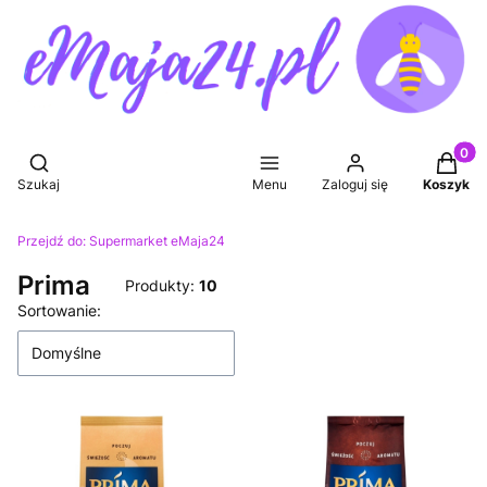
Produkt
Otwórz wyszukiwarkę
Szukaj
Menu
Zaloguj się
Koszyk
Przejdź do:
Supermarket eMaja24
Prima
Produkty:
10
Lista produktów
Sortowanie:
Domyślne