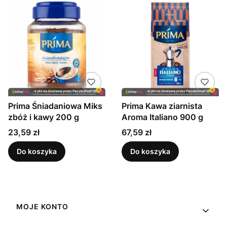
Prima Śniadaniowa Miks
Prima Kawa ziarnista
zbóż i kawy 200 g
Aroma Italiano 900 g
Cena
Cena
23,59 zł
67,59 zł
Do koszyka
Do koszyka
Linki w stopce
MOJE KONTO