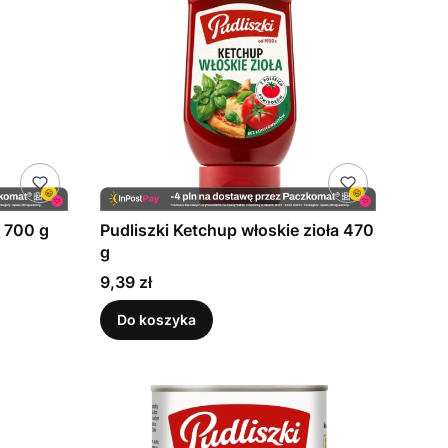
y 700 g
Pudliszki Ketchup włoskie zioła 470
g
Cena
9,39 zł
Do koszyka