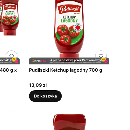
 480 g x
Pudliszki Ketchup łagodny 700 g
Cena
13,09 zł
Do koszyka