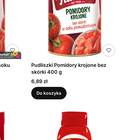
soku
Pudliszki Pomidory krojone bez
skórki 400 g
Cena
6,89 zł
Do koszyka