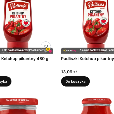
i Ketchup pikantny 480 g
Pudliszki Ketchup pikantn
Cena
13,09 zł
zyka
Do koszyka