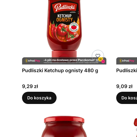
Pudliszki Ketchup ognisty 480 g
Pudliszk
Cena
Cena
9,29 zł
9,09 zł
Do koszyka
Do kos