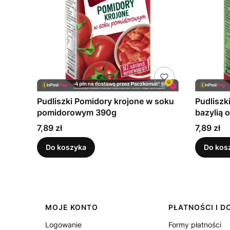
Pudliszki Pomidory krojone w soku
Pudliszk
pomidorowym 390g
bazylią 
Cena
Cena
7,89 zł
7,89 zł
Do koszyka
Do kos
Linki w stopce
MOJE KONTO
PŁATNOŚCI I 
Logowanie
Formy płatności