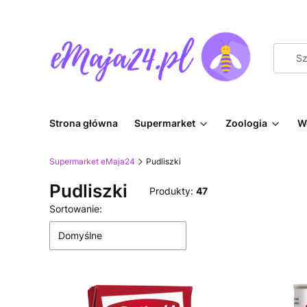
Strona główna
Supermarket
Zoologia
W
Supermarket eMaja24
Pudliszki
Pudliszki
Produkty:
47
Lista produktów
Sortowanie:
Domyślne