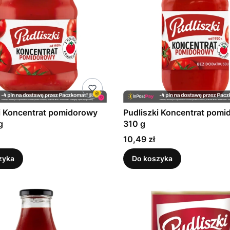
i Koncentrat pomidorowy
Pudliszki Koncentrat pom
g
310 g
Cena
10,49 zł
zyka
Do koszyka