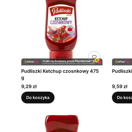
Pudliszki Ketchup czosnkowy 475
Pudliszk
g
Cena
Cena
9,29 zł
9,59 zł
Do koszyka
Do kos