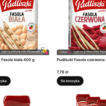
i Fasola biała 400 g
Pudliszki Fasola czerwona
Cena
7,79 zł
zyka
Do koszyka