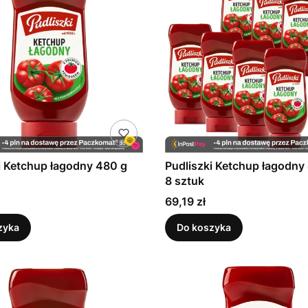
i Ketchup łagodny 480 g
Pudliszki Ketchup łagodny
8 sztuk
Cena
69,19 zł
zyka
Do koszyka