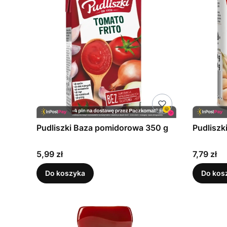
Pudliszki Baza pomidorowa 350 g
Pudliszk
Cena
Cena
5,99 zł
7,79 zł
Do koszyka
Do kos