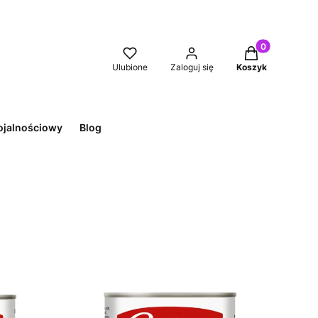
Produkty w kos
Ulubione
Zaloguj się
Koszyk
ojalnościowy
Blog