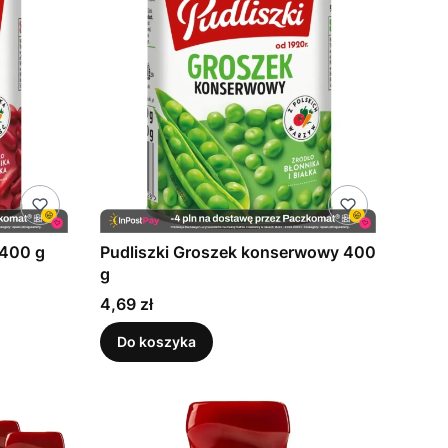
 400 g
Pudliszki Groszek konserwowy 400
g
Cena
4,69 zł
Do koszyka