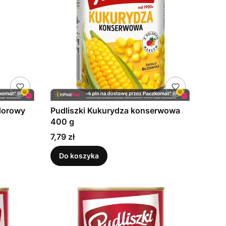
idorowy
Pudliszki Kukurydza konserwowa
400 g
Cena
7,79 zł
Do koszyka