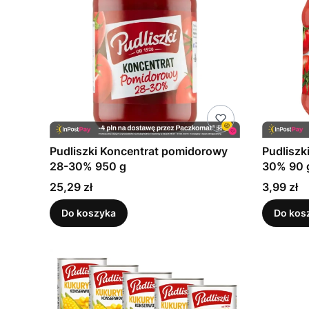
Pudliszki Koncentrat pomidorowy
Pudliszk
28-30% 950 g
30% 90 
Cena
Cena
25,29 zł
3,99 zł
Do koszyka
Do kos