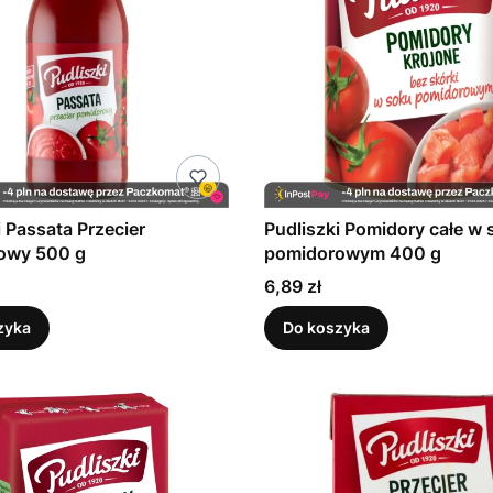
i Passata Przecier
Pudliszki Pomidory całe w 
owy 500 g
pomidorowym 400 g
Cena
6,89 zł
zyka
Do koszyka