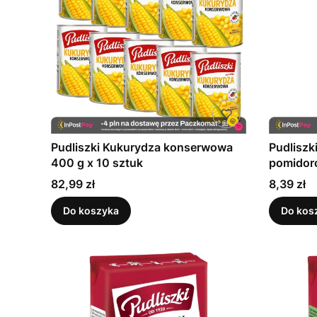
Pudliszki Kukurydza konserwowa
Pudliszk
400 g x 10 sztuk
pomidor
Cena
Cena
82,99 zł
8,39 zł
Do koszyka
Do kos