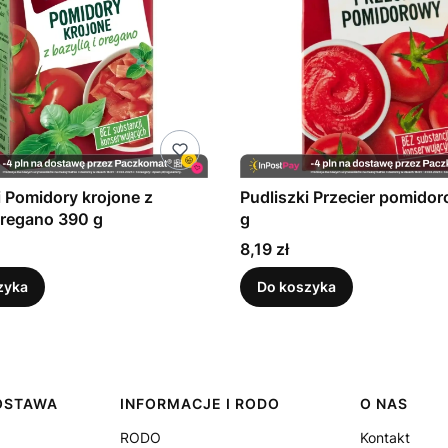
i Pomidory krojone z
Pudliszki Przecier pomido
oregano 390 g
g
Cena
8,19 zł
zyka
Do koszyka
DOSTAWA
INFORMACJE I RODO
O NAS
RODO
Kontakt