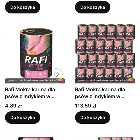
Do koszyka
Do koszyka
Rafi Mokra karma dla
Rafi Mokra karma dla
psów z indykiem w
psów z indykiem w
puszce 400 g
puszce 400 g x 24
Cena
Cena
4,89 zł
113,59 zł
sztuki
Do koszyka
Do koszyka