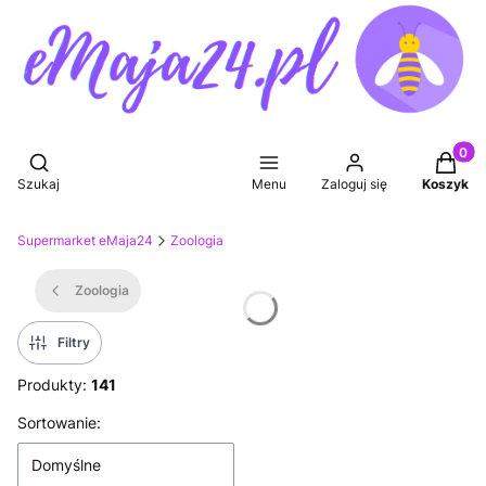
Produkt
Otwórz wyszukiwarkę
Szukaj
Menu
Zaloguj się
Koszyk
Supermarket eMaja24
Zoologia
Zoologia
Filtry
Produkty:
141
Lista produktów
Sortowanie:
Domyślne