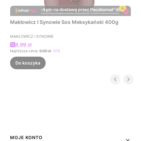
Makłowicz I Synowie Sos Meksykański 400g
PRODUCENT
MAKŁOWICZ I SYNOWIE
Cena promocyjna
8,99 zł
Najniższa cena:
9,99 zł
-10%
Do koszyka
Linki w stopce
MOJE KONTO