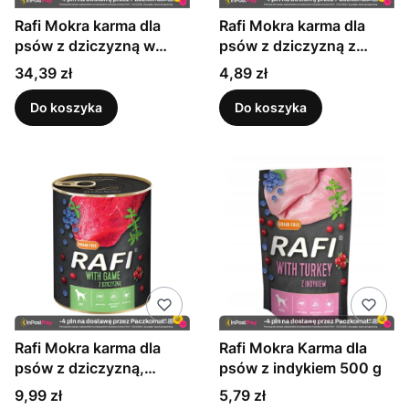
Rafi Mokra karma dla
Rafi Mokra karma dla
psów z dziczyzną w
psów z dziczyzną z
saszetkach 300 g x 10
dodatkiem borówki i
Cena
Cena
34,39 zł
4,89 zł
sztuk
żurawiny 400 g
Do koszyka
Do koszyka
Rafi Mokra karma dla
Rafi Mokra Karma dla
psów z dziczyzną,
psów z indykiem 500 g
borówką i żurawiną 800
Cena
Cena
9,99 zł
5,79 zł
g