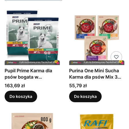
Pupil Prime Karma dla
Purina One Mini Sucha
psów bogata w
Karma dla psów Mix 3
wołowinę z warzywami
smaków 800 g x 3 sztuki
Cena
Cena
163,69 zł
55,79 zł
10 kg x 2 sztuki
Do koszyka
Do koszyka