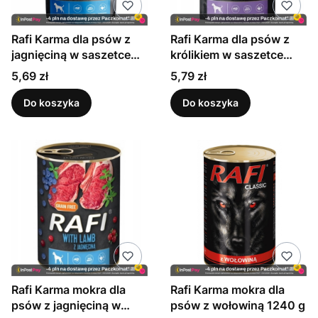
Rafi Karma dla psów z
Rafi Karma dla psów z
jagnięciną w saszetce
królikiem w saszetce
500 g
500 g
Cena
Cena
5,69 zł
5,79 zł
Do koszyka
Do koszyka
Rafi Karma mokra dla
Rafi Karma mokra dla
psów z jagnięciną w
psów z wołowiną 1240 g