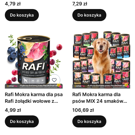
puszce 400 g
Cena
Cena
4,79 zł
7,29 zł
Do koszyka
Do koszyka
Rafi Mokra karma dla psa
Rafi Mokra karma dla
Rafi żołądki wołowe z
psów MIX 24 smaków
szynką 400 g
DOLINA NOTECI 400 G
Cena
Cena
4,99 zł
106,69 zł
X 24
Do koszyka
Do koszyka