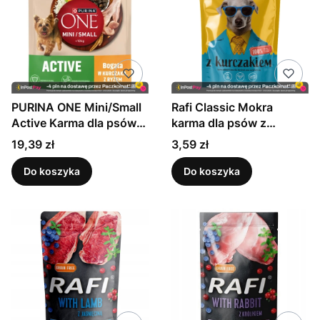
PURINA ONE Mini/Small
Rafi Classic Mokra
Active Karma dla psów
karma dla psów z
bogata w kurczaka z
kurczakiem 400 g
Cena
Cena
19,39 zł
3,59 zł
ryżem 800 g
Do koszyka
Do koszyka