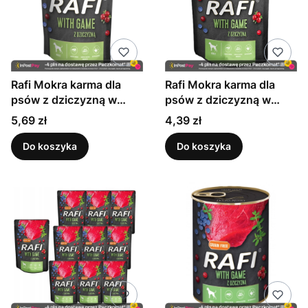
Rafi Mokra karma dla
Rafi Mokra karma dla
psów z dziczyzną w
psów z dziczyzną w
saszetce 500 g
saszetkach 300 g
Cena
Cena
5,69 zł
4,39 zł
Do koszyka
Do koszyka