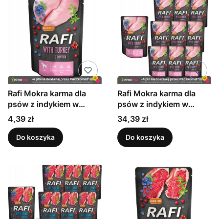
Rafi Mokra karma dla
Rafi Mokra karma dla
psów z indykiem w
psów z indykiem w
saszetkach 300 g
saszetkach 300 g x 10
Cena
Cena
4,39 zł
34,39 zł
sztuk
Do koszyka
Do koszyka