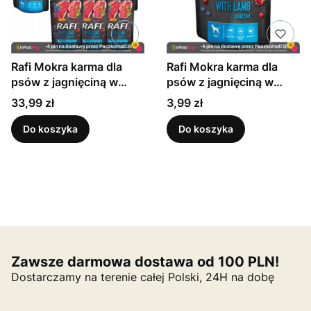
Rafi Mokra karma dla
Rafi Mokra karma dla
psów z jagnięciną w
psów z jagnięciną w
saszetkach 300 g x 10
saszetkach 300 g
Cena
Cena
33,99 zł
3,99 zł
sztuk
Do koszyka
Do koszyka
Zawsze darmowa dostawa od 100 PLN!
Dostarczamy na terenie całej Polski, 24H na dobę