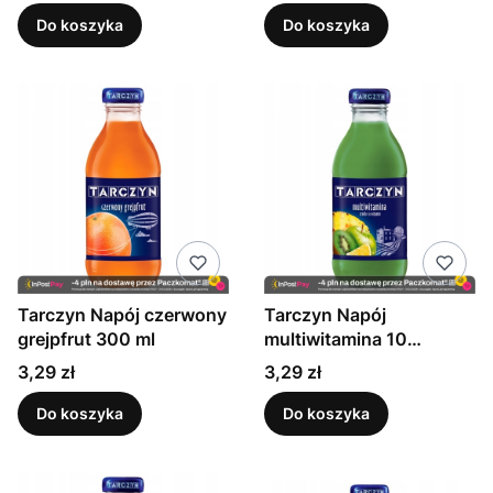
Do koszyka
Do koszyka
Tarczyn Napój czerwony
Tarczyn Napój
grejpfrut 300 ml
multiwitamina 10
witamin 300 ml
Cena
Cena
3,29 zł
3,29 zł
Do koszyka
Do koszyka