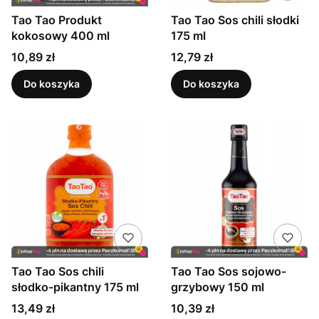
Tao Tao Produkt
Tao Tao Sos chili słodki
kokosowy 400 ml
175 ml
Cena
Cena
10,89 zł
12,79 zł
Do koszyka
Do koszyka
Tao Tao Sos chili
Tao Tao Sos sojowo-
słodko-pikantny 175 ml
grzybowy 150 ml
Cena
Cena
13,49 zł
10,39 zł