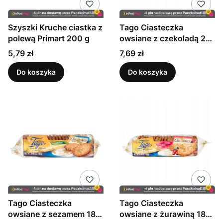
Szyszki Kruche ciastka z
Tago Ciasteczka
polewą Primart 200 g
owsiane z czekoladą 210
g
Cena
Cena
5,79 zł
7,69 zł
Do koszyka
Do koszyka
Tago Ciasteczka
Tago Ciasteczka
owsiane z sezamem 185
owsiane z żurawiną 185