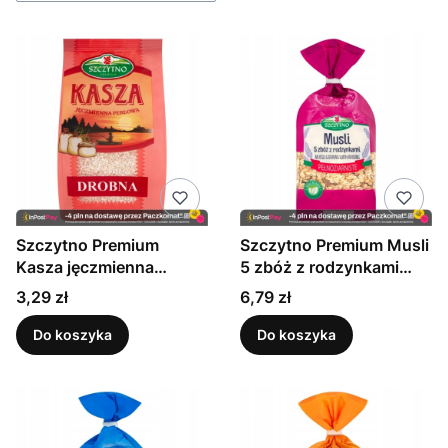
Szczytno Premium
Szczytno Premium Musli
Kasza jęczmienna
5 zbóż z rodzynkami
perłowa 400 g
400 g
Cena
Cena
3,29 zł
6,79 zł
Do koszyka
Do koszyka