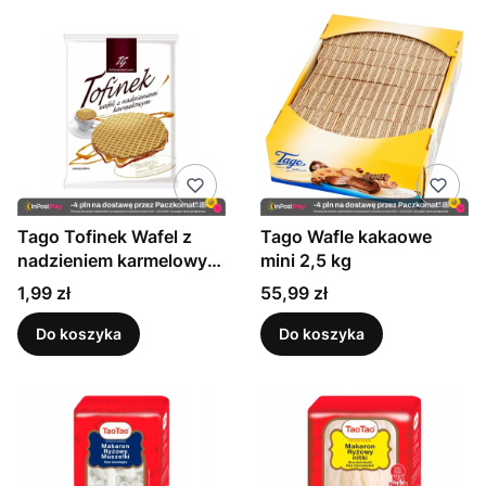
Tago Tofinek Wafel z
Tago Wafle kakaowe
nadzieniem karmelowym
mini 2,5 kg
40 g
Cena
Cena
1,99 zł
55,99 zł
Do koszyka
Do koszyka