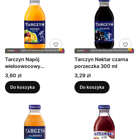
Tarczyn Napój
Tarczyn Nektar czarna
wieloowocowy
porzeczka 300 ml
multiwitamina 300 ml
Cena
Cena
3,60 zł
3,29 zł
Do koszyka
Do koszyka