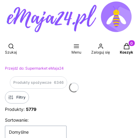
Produkt
Otwórz wyszukiwarkę
Szukaj
Menu
Zaloguj się
Koszyk
Przejdź do:
Supermarket eMaja24
Produkty spożywcze
6346
Filtry
Produkty:
5779
Lista produktów
Sortowanie:
Domyślne