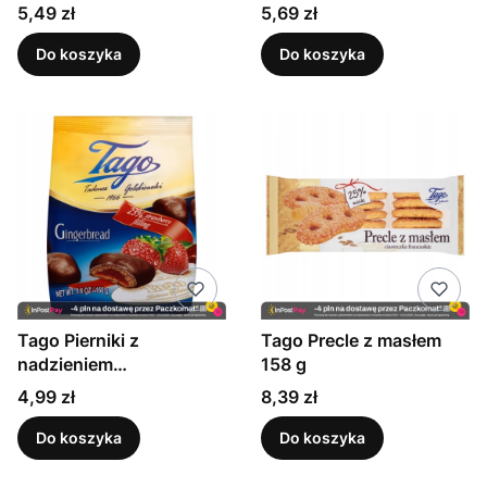
g
g
Cena
Cena
5,49 zł
5,69 zł
Do koszyka
Do koszyka
Tago Pierniki z
Tago Precle z masłem
nadzieniem
158 g
truskawkowym 160 g
Cena
Cena
4,99 zł
8,39 zł
Do koszyka
Do koszyka