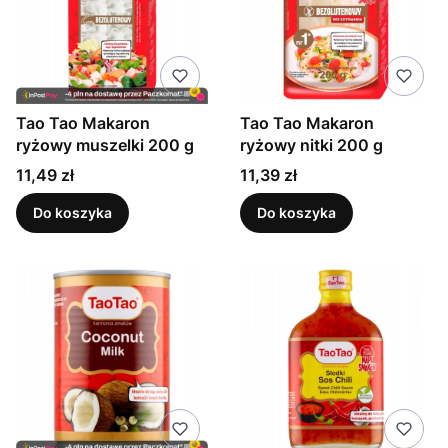
Tao Tao Makaron
Tao Tao Makaron
ryżowy muszelki 200 g
ryżowy nitki 200 g
Cena
Cena
11,49 zł
11,39 zł
Do koszyka
Do koszyka