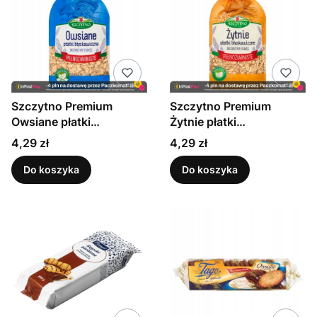
Szczytno Premium
Szczytno Premium
Owsiane płatki
Żytnie płatki
błyskawiczne 400 g
błyskawiczne 400 g
Cena
Cena
4,29 zł
4,29 zł
Do koszyka
Do koszyka