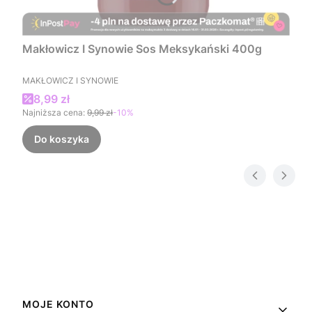
Makłowicz I Synowie Sos Meksykański 400g
PRODUCENT
MAKŁOWICZ I SYNOWIE
Cena promocyjna
8,99 zł
Najniższa cena:
9,99 zł
-10%
Do koszyka
Linki w stopce
MOJE KONTO