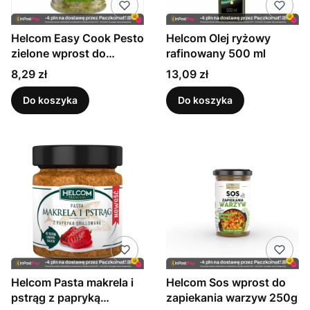
Helcom Easy Cook Pesto
Helcom Olej ryżowy
zielone wprost do
rafinowany 500 ml
ulubionych dań z bazylią
Cena
Cena
8,29 zł
13,09 zł
i oliwą z oliwek 210 g
Do koszyka
Do koszyka
Helcom Pasta makrela i
Helcom Sos wprost do
pstrąg z papryką
zapiekania warzyw 250g