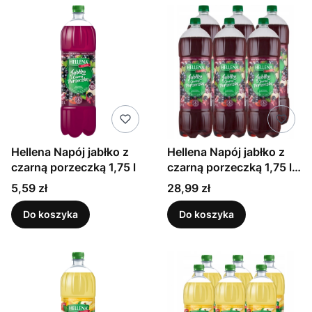
Hellena Napój jabłko z
Hellena Napój jabłko z
czarną porzeczką 1,75 l
czarną porzeczką 1,75 l x
6 sztuk
Cena
Cena
5,59 zł
28,99 zł
Do koszyka
Do koszyka