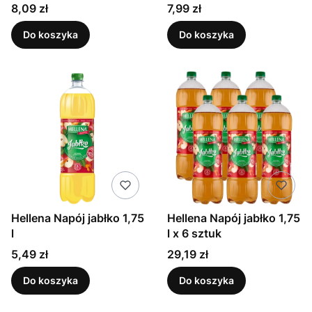
grillowaną 225 ml
Cena
Cena
8,09 zł
7,99 zł
Do koszyka
Do koszyka
Hellena Napój jabłko 1,75
Hellena Napój jabłko 1,75
l
l x 6 sztuk
Cena
Cena
5,49 zł
29,19 zł
Do koszyka
Do koszyka