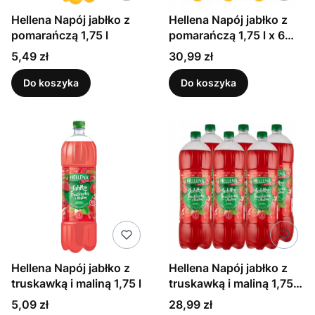
Hellena Napój jabłko z
Hellena Napój jabłko z
pomarańczą 1,75 l
pomarańczą 1,75 l x 6
sztuk
Cena
Cena
5,49 zł
30,99 zł
Do koszyka
Do koszyka
Hellena Napój jabłko z
Hellena Napój jabłko z
truskawką i maliną 1,75 l
truskawką i maliną 1,75 l
x 6 sztuk
Cena
Cena
5,09 zł
28,99 zł