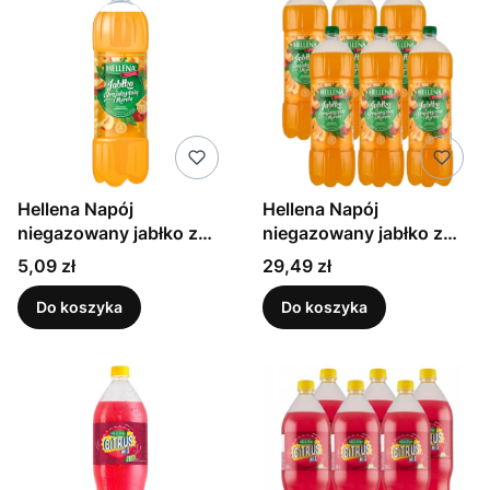
Hellena Napój
Hellena Napój
niegazowany jabłko z
niegazowany jabłko z
brzoskwinią i morelą 1,75
brzoskwinią i morelą 1,75
Cena
Cena
5,09 zł
29,49 zł
l
l x 6 sztuk
Do koszyka
Do koszyka