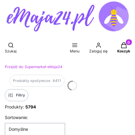
Produkt
Otwórz wyszukiwarkę
Szukaj
Menu
Zaloguj się
Koszyk
Przejdź do:
Supermarket eMaja24
Produkty spożywcze
6411
Filtry
Produkty:
5794
Lista produktów
Sortowanie:
Domyślne