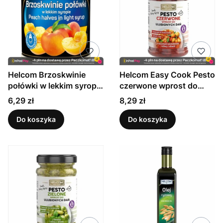
Helcom Brzoskwinie
Helcom Easy Cook Pesto
połówki w lekkim syropie
czerwone wprost do
425 ml
ulubionych dań z
Cena
Cena
6,29 zł
8,29 zł
suszonymi pomidorami i
oliwą z oliwek 210 g
Do koszyka
Do koszyka