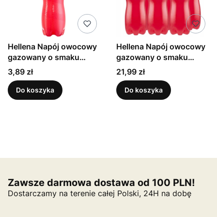
Hellena Napój owocowy
Hellena Napój owocowy
gazowany o smaku
gazowany o smaku
cytrusowym 1,5 l
cytrusowym 1,5 l x 6
Cena
Cena
3,89 zł
21,99 zł
sztuk
Do koszyka
Do koszyka
Zawsze darmowa dostawa od 100 PLN!
Dostarczamy na terenie całej Polski, 24H na dobę