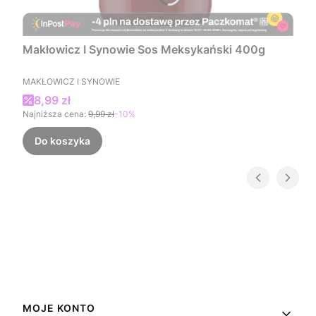
Makłowicz I Synowie Sos Meksykański 400g
PRODUCENT
MAKŁOWICZ I SYNOWIE
Cena promocyjna
8,99 zł
Najniższa cena:
9,99 zł
-10%
Do koszyka
Linki w stopce
MOJE KONTO