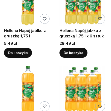
Hellena Napój jabłko z
Hellena Napój jabłko z
gruszką 1,75 l
gruszką 1,75 l x 6 sztuk
Cena
Cena
5,49 zł
29,49 zł
Do koszyka
Do koszyka