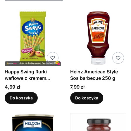
Happy Swing Rurki
Heinz American Style
waflowe z kremem
Sos barbecue 250 g
pistacjowym 150g
Cena
Cena
4,69 zł
7,99 zł
Do koszyka
Do koszyka