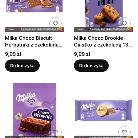
Milka Choco Biscuit
Milka Choco Brookie
Herbatniki z czekoladą
Ciastko z czekoladą 132
mleczną z mleka
g (6 sztuk)
Cena
Cena
9,99 zł
9,99 zł
alpejskiego 150 g
Do koszyka
Do koszyka