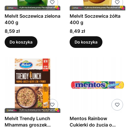
Melvit Soczewica zielona
Melvit Soczewica żółta
400 g
400 g
Cena
Cena
8,59 zł
8,49 zł
Do koszyka
Do koszyka
Melvit Trendy Lunch
Mentos Rainbow
Mhammas groszek
Cukierki do żucia o