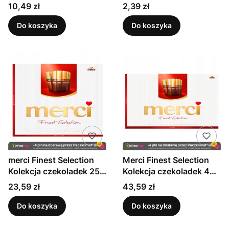
grzyby 400 g
smaku owocowym 37,5
Cena
Cena
10,49 zł
2,39 zł
g
Do koszyka
Do koszyka
merci Finest Selection
Merci Finest Selection
Kolekcja czekoladek 250
Kolekcja czekoladek 400
g
g
Cena
Cena
23,59 zł
43,59 zł
Do koszyka
Do koszyka