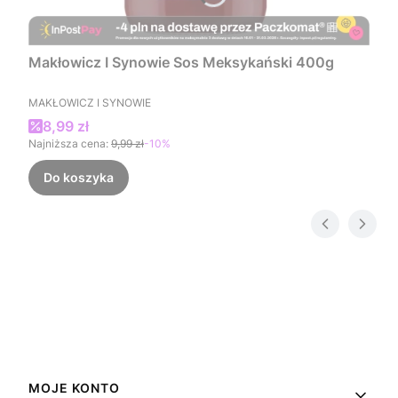
Makłowicz I Synowie Sos Meksykański 400g
PRODUCENT
MAKŁOWICZ I SYNOWIE
Cena promocyjna
8,99 zł
Najniższa cena:
9,99 zł
-10%
Do koszyka
Linki w stopce
MOJE KONTO