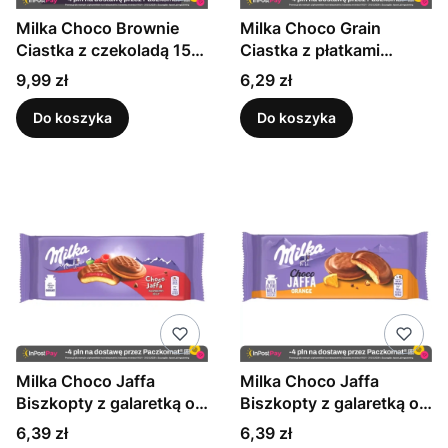
Milka Choco Brownie
Milka Choco Grain
Ciastka z czekoladą 150
Ciastka z płatkami
g
owsianymi oblane
Cena
Cena
9,99 zł
6,29 zł
czekoladą mleczną 126 g
Do koszyka
Do koszyka
Milka Choco Jaffa
Milka Choco Jaffa
Biszkopty z galaretką o
Biszkopty z galaretką o
smaku malinowym
smaku pomarańczowym
Cena
Cena
6,39 zł
6,39 zł
oblewane czekoladą
oblewane czekoladą