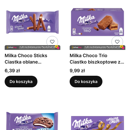
Milka Choco Sticks
Milka Choco Trio
Ciastka oblane
Ciastko biszkoptowe z
czekoladą mleczną 112 g
nadzieniem kakaowym
Cena
Cena
6,39 zł
9,99 zł
oblane czekoladą
mleczną 150 g (5 sztuk)
Do koszyka
Do koszyka