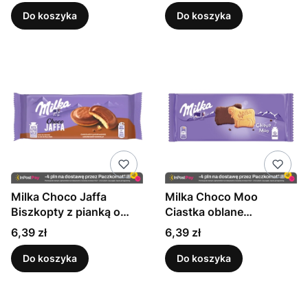
mleczną 147 g
mleczną 147 g
Do koszyka
Do koszyka
Milka Choco Jaffa
Milka Choco Moo
Biszkopty z pianką o
Ciastka oblane
smaku czekoladowym
czekoladą mleczną z
Cena
Cena
6,39 zł
6,39 zł
oblewane czekoladą
mleka alpejskiego 120 g
mleczną 128 g
Do koszyka
Do koszyka