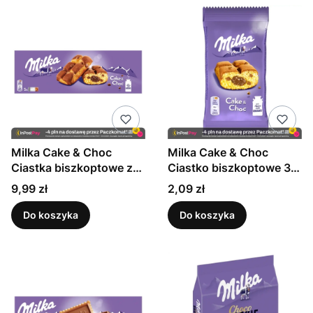
Milka Cake & Choc
Milka Cake & Choc
Ciastka biszkoptowe z
Ciastko biszkoptowe 35
kawałkami czekolady
g
Cena
Cena
9,99 zł
2,09 zł
mlecznej 175 g (5 x 35 g)
Do koszyka
Do koszyka