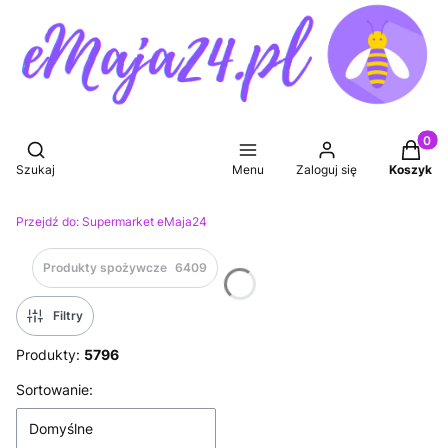
Produkt
Otwórz wyszukiwarkę
Szukaj
Menu
Zaloguj się
Koszyk
Przejdź do:
Supermarket eMaja24
Produkty spożywcze
6409
Filtry
Produkty:
5796
Lista produktów
Sortowanie:
Domyślne