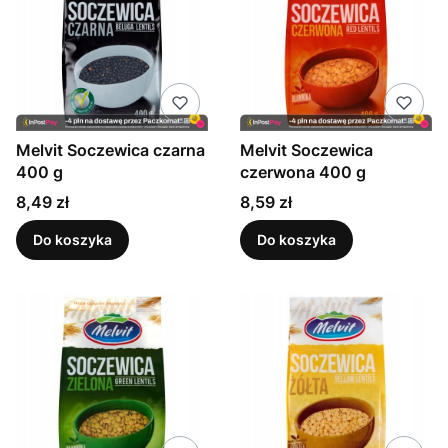
Melvit Soczewica czarna
Melvit Soczewica
400 g
czerwona 400 g
Cena
Cena
8,49 zł
8,59 zł
Do koszyka
Do koszyka