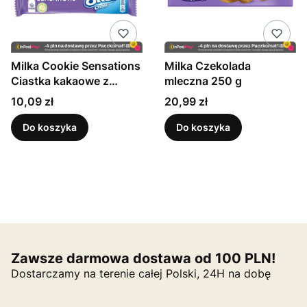
Milka Cookie Sensations
Milka Czekolada
Ciastka kakaowe z
mleczna 250 g
kawałkami czekolady i
Cena
Cena
10,09 zł
20,99 zł
nadzieniem o smaku
waniliowym 156 g
Do koszyka
Do koszyka
Zawsze darmowa dostawa od 100 PLN!
Dostarczamy na terenie całej Polski, 24H na dobę