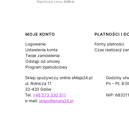
Najniższa cena:
9,99 zł
Linki w stopce
MOJE KONTO
PŁATNOŚCI I 
Logowanie
Formy płatności
Ustawienia konta
Czas realizacji z
Twoje zamówienia
Odstąp od umowy
Program lojalnościowy
Sklep spożywczy online eMaja24.pl
Godziny otw
ul. Rolnicza 11
Pn – Pt: 8:0
32-420 Gdów
Tel.
+48 573 330 911
NIP: 68321
e-mail:
sklep@emaja24.pl