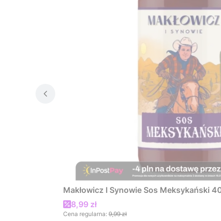
Makłowicz I Synowie Sos Meksykański 4
Cena promocyjna
8,99 zł
Cena regularna:
9,99 zł