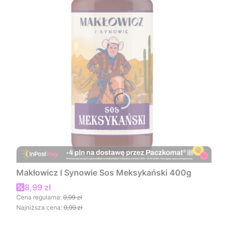
Makłowicz I Synowie Sos Meksykański 400g
Cena promocyjna
8,99 zł
Cena regularna:
9,99 zł
Najniższa cena:
9,99 zł