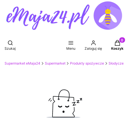
Produkt
Otwórz wyszukiwarkę
Szukaj
Menu
Zaloguj się
Koszyk
Supermarket eMaja24
Supermarket
Produkty spożywcze
Słodycze, p