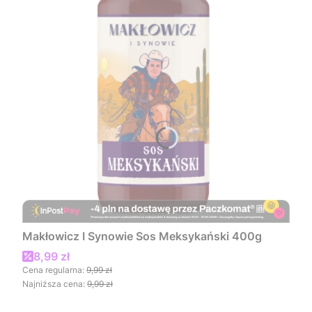
Makłowicz I Synowie Sos Meksykański 400g
Cena promocyjna
8,99 zł
Cena regularna:
9,99 zł
Najniższa cena:
9,99 zł