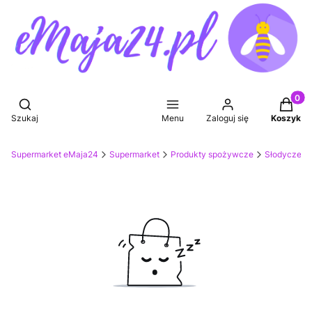
Produkt
Otwórz wyszukiwarkę
Szukaj
Menu
Zaloguj się
Koszyk
Supermarket eMaja24
Supermarket
Produkty spożywcze
Słodycze, p