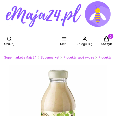
Produkt
Otwórz wyszukiwarkę
Szukaj
Menu
Zaloguj się
Koszyk
Supermarket eMaja24
Supermarket
Produkty spożywcze
Produkty we