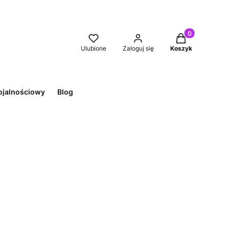
Produkty w kos
Ulubione
Zaloguj się
Koszyk
ojalnościowy
Blog