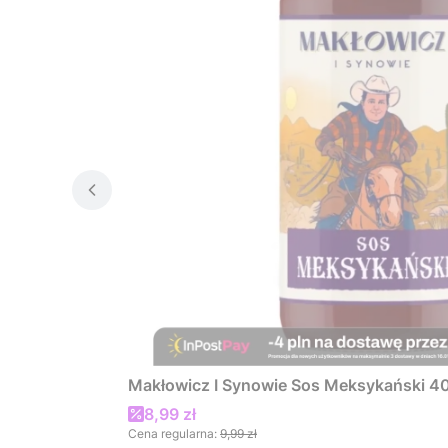
Makłowicz I Synowie Sos Meksykański 4
Cena promocyjna
8,99 zł
Cena regularna:
9,99 zł