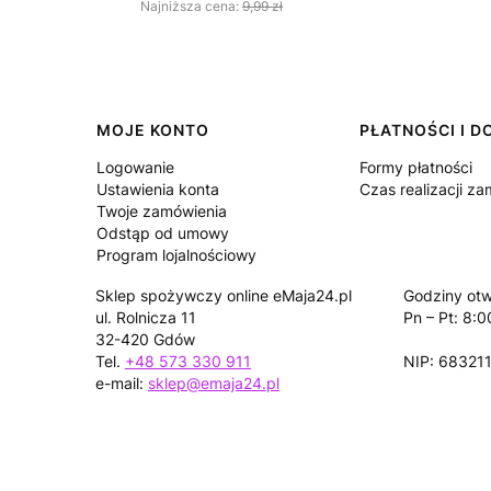
Najniższa cena:
9,99 zł
Linki w stopce
MOJE KONTO
PŁATNOŚCI I 
Logowanie
Formy płatności
Ustawienia konta
Czas realizacji z
Twoje zamówienia
Odstąp od umowy
Program lojalnościowy
Sklep spożywczy online eMaja24.pl
Godziny otw
ul. Rolnicza 11
Pn – Pt: 8:0
32-420 Gdów
Tel.
+48 573 330 911
NIP: 68321
e-mail:
sklep@emaja24.pl