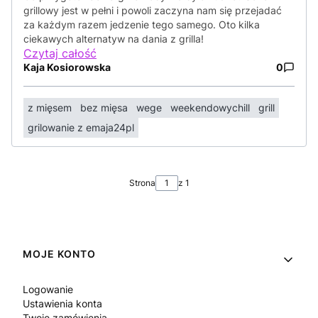
grillowy jest w pełni i powoli zaczyna nam się przejadać
za każdym razem jedzenie tego samego. Oto kilka
ciekawych alternatyw na dania z grilla!
Czytaj całość
Kaja Kosiorowska
0
z mięsem
bez mięsa
wege
weekendowychill
grill
grilowanie z emaja24pl
Strona
z 1
Linki w stopce
MOJE KONTO
Logowanie
Ustawienia konta
Twoje zamówienia