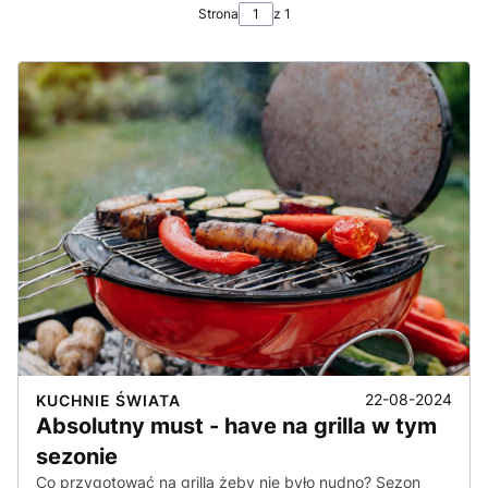
Strona
z 1
22-08-2024
KUCHNIE ŚWIATA
Absolutny must - have na grilla w tym
sezonie
Co przygotować na grilla żeby nie było nudno? Sezon