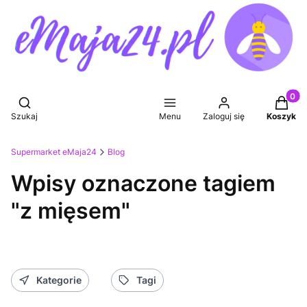
Produkt
Otwórz wyszukiwarkę
Szukaj
Menu
Zaloguj się
Koszyk
Supermarket eMaja24
Blog
Wpisy oznaczone tagiem
"z mięsem"
Kategorie
Tagi