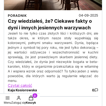
04-09-2025
PORADNIK
Czy wiedziałeś, że? Ciekawe fakty o
dyni i innych jesiennych warzywach
Jesień to nie tylko czas złotych liści i krótszych dni, ale
także okres, w którym nasze stoły wypełniają się
kolorowymi, pełnymi smaku warzywami. Dynia, będąca
jednym z symboli tej pory roku, nie jest tylko dekoracją –
jej wartości odżywcze i wszechstronność w kuchni
sprawiają, że jest prawdziwym skarbem jesiennej diety.
Czy wiedziałeś, że dynia jest niezwykle bogata w beta-
karoten, który w organizmie przekształca się w witaminę
A i wspiera wzrok oraz odporność? To tylko jeden z wielu
powodów, dla których warto ją regularnie włączać do
menu.
Czytaj całość
Kaja Kosiorowska
0
Produkty w koszyku: 0. Zobacz szczegóły
Menu
Zaloguj się
Koszyk
dynia