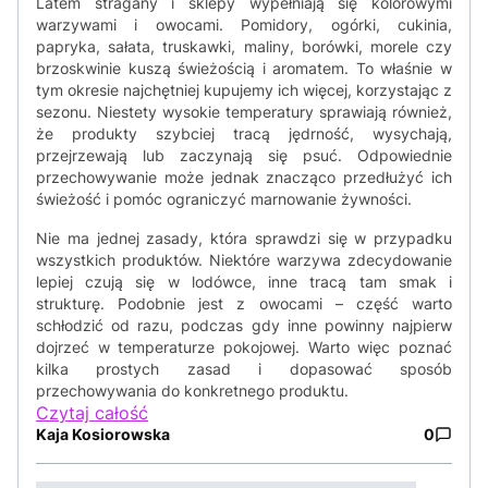
Latem stragany i sklepy wypełniają się kolorowymi
warzywami i owocami. Pomidory, ogórki, cukinia,
papryka, sałata, truskawki, maliny, borówki, morele czy
brzoskwinie kuszą świeżością i aromatem. To właśnie w
tym okresie najchętniej kupujemy ich więcej, korzystając z
sezonu. Niestety wysokie temperatury sprawiają również,
że produkty szybciej tracą jędrność, wysychają,
przejrzewają lub zaczynają się psuć. Odpowiednie
przechowywanie może jednak znacząco przedłużyć ich
świeżość i pomóc ograniczyć marnowanie żywności.
Nie ma jednej zasady, która sprawdzi się w przypadku
wszystkich produktów. Niektóre warzywa zdecydowanie
lepiej czują się w lodówce, inne tracą tam smak i
strukturę. Podobnie jest z owocami – część warto
schłodzić od razu, podczas gdy inne powinny najpierw
dojrzeć w temperaturze pokojowej. Warto więc poznać
kilka prostych zasad i dopasować sposób
przechowywania do konkretnego produktu.
Czytaj całość
Kaja Kosiorowska
0