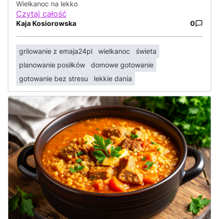
Wielkanoc na lekko
Czytaj całość
Kaja Kosiorowska
0
grilowanie z emaja24pl
wielkanoc
świeta
planowanie posiłków
domowe gotowanie
gotowanie bez stresu
lekkie dania