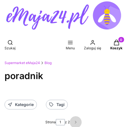
Produkt
Otwórz wyszukiwarkę
Szukaj
Menu
Zaloguj się
Koszyk
Supermarket eMaja24
Blog
poradnik
Kategorie
Tagi
Strona
z 2
Następne wpisy